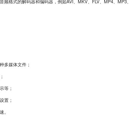
格式的解码器和编码器，例如AVI、MKV、FLV、MP4、MP3、
放各种多媒体文件；
；
示等；
设置；
速。