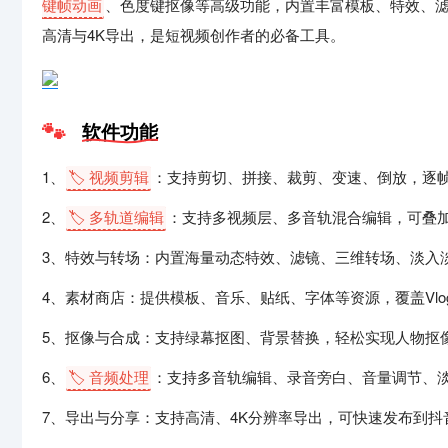
键帧动画
、色度键抠像等高级功能，内置丰富模板、特效、滤
高清与4K导出，是短视频创作者的必备工具。
软件功能
1、
🏷️ 视频剪辑
：支持剪切、拼接、裁剪、变速、倒放，逐
2、
🏷️ 多轨道编辑
：支持多视频层、多音轨混合编辑，可叠
3、特效与转场：内置海量动态特效、滤镜、三维转场、淡入
4、素材商店：提供模板、音乐、贴纸、字体等资源，覆盖Vl
5、抠像与合成：支持绿幕抠图、背景替换，轻松实现人物抠
6、
🏷️ 音频处理
：支持多音轨编辑、录音旁白、音量调节、
7、导出与分享：支持高清、4K分辨率导出，可快速发布到