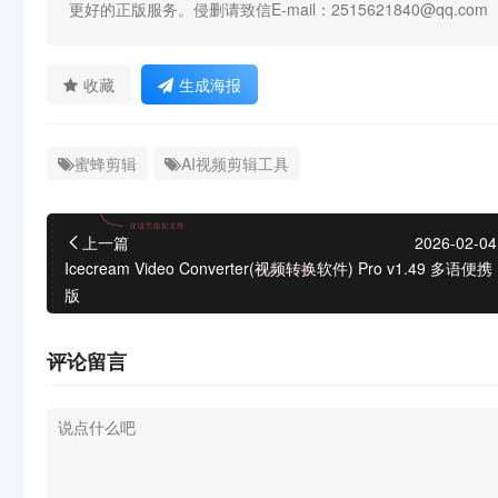
更好的正版服务。侵删请致信E-mail：2515621840@qq.com
收藏
生成海报
蜜蜂剪辑
AI视频剪辑工具
上一篇
2026-02-04
Icecream Video Converter(视频转换软件) Pro v1.49 多语便携
版
评论留言