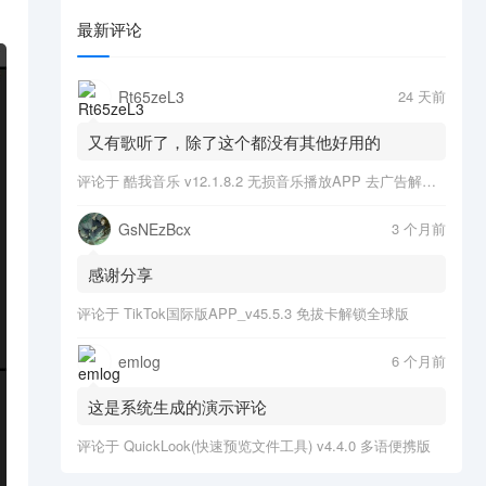
最新评论
Rt65zeL3
24 天前
又有歌听了，除了这个都没有其他好用的
评论于
酷我音乐 v12.1.8.2 无损音乐播放APP 去广告解锁会员版
GsNEzBcx
3 个月前
感谢分享
评论于
TikTok国际版APP_v45.5.3 免拔卡解锁全球版
emlog
6 个月前
这是系统生成的演示评论
评论于
QuickLook(快速预览文件工具) v4.4.0 多语便携版