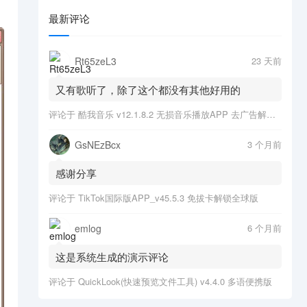
最新评论
Rt65zeL3
23 天前
又有歌听了，除了这个都没有其他好用的
评论于
酷我音乐 v12.1.8.2 无损音乐播放APP 去广告解锁会员版
GsNEzBcx
3 个月前
感谢分享
评论于
TikTok国际版APP_v45.5.3 免拔卡解锁全球版
emlog
6 个月前
这是系统生成的演示评论
评论于
QuickLook(快速预览文件工具) v4.4.0 多语便携版