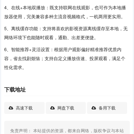
4、在线+本地双播放：既支持联网在线观影，也可作为本地播
放器使用，完美兼容多种主流音视频格式，一机两用更实用。
5、离线缓存功能：支持将喜欢的影视资源离线缓存至本地，无
网络环境下也能随时观看，通勤、出差更便捷。
6、智能推荐+灵活设置：根据用户观影偏好精准推荐优质内
容，省去找剧烦恼；支持自定义播放倍速、投屏观看，满足个
性化需求。
下载地址
高速下载
网盘下载
备用下载
免责声明： 本站提供的资源，都来自网络，版权争议与本站