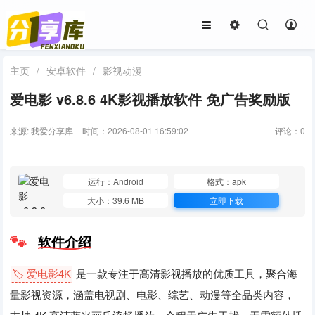
主页
/
安卓软件
/
影视动漫
爱电影 v6.8.6 4K影视播放软件 免广告奖励版
来源: 我爱分享库
时间：2026-08-01 16:59:02
评论：
0
运行：Android
格式：apk
大小：39.6 MB
立即下载
软件介绍
🏷️ 爱电影4K
是一款专注于高清影视播放的优质工具，聚合海
量影视资源，涵盖电视剧、电影、综艺、动漫等全品类内容，