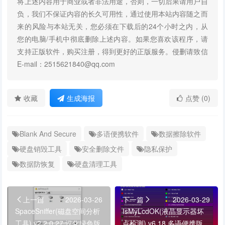
将上述内容用于商业或者非法用途，否则，一切后果请用户自
负，我们不保证内容的长久可用性，通过使用本站内容随之而
来的风险与本站无关，您必须在下载后的24个小时之内，从
您的电脑/手机中彻底删除上述内容。如果您喜欢该程序，请
支持正版软件，购买注册，得到更好的正版服务。侵删请致信
E-mail：2515621840@qq.com
收藏
生成海报
点赞 (0)
Blank And Secure
多语便携软件
数据擦除软件
硬盘销毁工具
安全删除文件
隐私保护
数据防恢复
硬盘清理工具
上一篇
2026-03-26
下一篇
2026-03-29
SpaceSniffer(磁盘空间分析
IsMyLcdOK(液晶显示器坏
工具) v2.2.0.27 汉化绿色版
点检测) v6.18 多语便携版