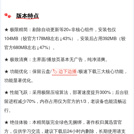
版本特点
★ 极限精简：剔除自动更新等20+非核心组件，安装包仅
104MB（较官方178MB左右↓43%），安装后占用392MB（较
官方680MB左右↓47%）。
★ 极致清爽：主界面/播放页基本无广告，纯净清爽。
★ 功能优化：保留云盘/
🏷️ 边下边播
/极速下载三大核心功能，
功能显著优化。
★ 性能飞跃：采用极限压缩算法，部署速度提升300%；后台驻
留进程减少70%，内存占用仅为官方的1/3，老设备也能流畅运
行。
★ 绝佳体验：本精简版完全绿色无捆绑，著作权归属迅雷官
方，仅供学习交流，建议下载后24小时内删除，长期使用请支