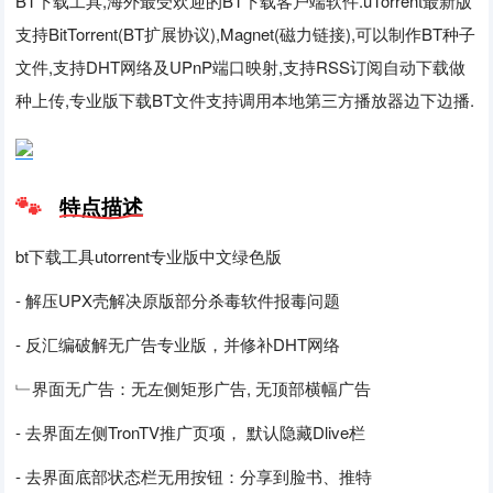
BT下载工具,海外最受欢迎的BT下载客户端软件.uTorrent最新版
支持BitTorrent(BT扩展协议),Magnet(磁力链接),可以制作BT种子
文件,支持DHT网络及UPnP端口映射,支持RSS订阅自动下载做
种上传,专业版下载BT文件支持调用本地第三方播放器边下边播.
特点描述
bt下载工具utorrent专业版中文绿色版
- 解压UPX壳解决原版部分杀毒软件报毒问题
- 反汇编破解无广告专业版，并修补DHT网络
﹂界面无广告：无左侧矩形广告, 无顶部横幅广告
- 去界面左侧TronTV推广页项， 默认隐藏Dlive栏
- 去界面底部状态栏无用按钮：分享到脸书、推特