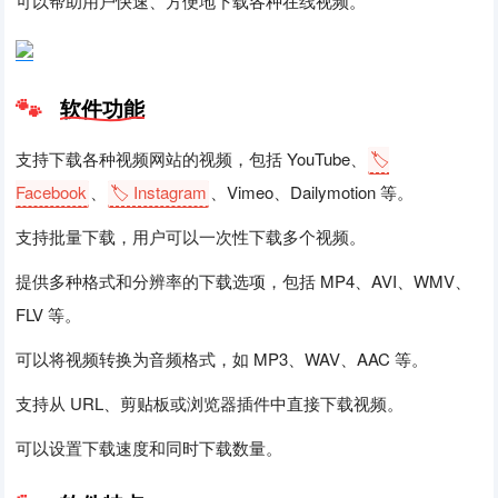
可以帮助用户快速、方便地下载各种在线视频。
软件功能
支持下载各种视频网站的视频，包括 YouTube、
🏷️
Facebook
、
🏷️ Instagram
、Vimeo、Dailymotion 等。
支持批量下载，用户可以一次性下载多个视频。
提供多种格式和分辨率的下载选项，包括 MP4、AVI、WMV、
FLV 等。
可以将视频转换为音频格式，如 MP3、WAV、AAC 等。
支持从 URL、剪贴板或浏览器插件中直接下载视频。
可以设置下载速度和同时下载数量。