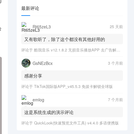
U
最新评论
Rt65zeL3
25 天前
绘
、
又有歌听了，除了这个都没有其他好用的
评论于
酷我音乐 v12.1.8.2 无损音乐播放APP 去广告解锁会员版
GsNEzBcx
3 个月前
感谢分享
评论于
TikTok国际版APP_v45.5.3 免拔卡解锁全球版
emlog
7 个月前
这是系统生成的演示评论
评论于
QuickLook(快速预览文件工具) v4.4.0 多语便携版