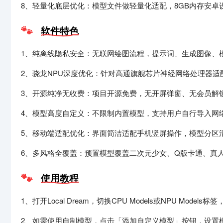
8、轻量化底层优化：模型文件做轻量化适配，8GB内存安卓设
软件特色
1、纯离线隐私安全：无联网绘图流程，提示词、生成图像、
2、骁龙NPU深度优化：针对高通旗舰芯片神经网络处理器
3、开源纯净无收费：项目开源免费，无开屏弹窗、无会员解
4、模型高度自定义：不限制内置模型，支持用户自行导入网络
5、移动端适配优化：界面简洁适配手机竖屏操作，模型分区
6、多风格全覆盖：预置模型覆盖二次元少女、Q版卡通、真人
使用教程
1、打开Local Dream，切换CPU Models或NPU M
2、如需使用自制模型，点击「添加自定义模型」按钮，设置模型名称，