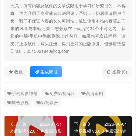
无关，所有内容及软件的文章仅限用于学习和研究目的。不得
将上述内容用于商业或者非法用途，否则，一切后果请用户自
负，我们不保证内容的长久可用性，通过使用本站内容随之而
来的风险与本站无关，您必须在下载后的24个小时之内，从
您的电脑/手机中彻底删除上述内容。如果您喜欢该程序，请
支持正版软件，购买注册，得到更好的正版服务。侵删请致信
E-mail：2515621840@qq.com
收藏
生成海报
点赞 (0)
手机观影神器
免费影视app
高清追剧
聚合影视
影视聚合
上一篇
2026-07-31
下一篇
2026-06-04
火猫影视 v2.0.1 免费高清影
地瓜视频 v5.0.0 免费高清追