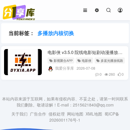
当前标签：
多播放内核切换
电影侠 v3.5.0 院线电影短剧动漫播放器 多内核切换高清观影软件
影视聚合APP
电影侠
多蓝光播放线路
我爱分享库
2026-07-08
0
260
0
本站内容来源于互联网，如果有侵权内容、不妥之处，请第一时间联系
我们删除。敬请谅解！E-mail：2515621840@qq.com
关于我们
广告合作
侵权处理
网站地图
XML地图
蜀ICP备
2026001176号-1