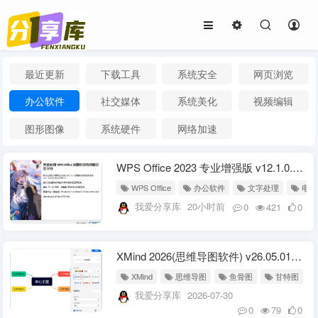
最近更新
下载工具
系统安全
网页浏览
办公软件
社交媒体
系统美化
视频编辑
图形图像
系统硬件
网络加速
WPS Office 2023 专业增强版 v12.1.0.26899 永久激活版(08.06)
WPS Office
办公软件
文字处理
电子
我爱分享库
20小时前
0
421
0
XMind 2026(思维导图软件) v26.05.01105 中文绿色版
XMind
思维导图
鱼骨图
甘特图
我爱分享库
2026-07-30
0
79
0